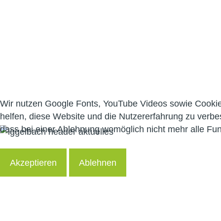
Wir nutzen Google Fonts, YouTube Videos sowie Cookies 
helfen, diese Website und die Nutzererfahrung zu verbe
dass bei einer Ablehnung womöglich nicht mehr alle Funk
Bilder
sagen
mehr
als
tausend
Worte...
Akzeptieren
Ablehnen