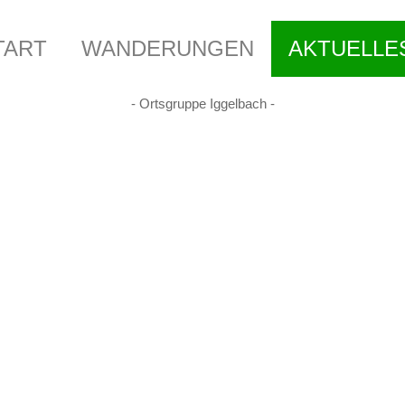
TART
WANDERUNGEN
AKTUELLE
-
Ortsgruppe
Iggelbach
-
STORIE
WANDERPLAN
AKTUELLES UND BERI
ÜBERREGIONALE
RSTAND
PRESSEMELDUNG
VERANSTALTUNGEN
FOTOS