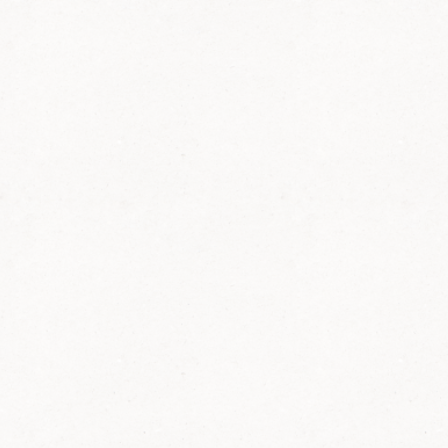
Über
uns,
die
Ortsgruppe
Rockenhausen