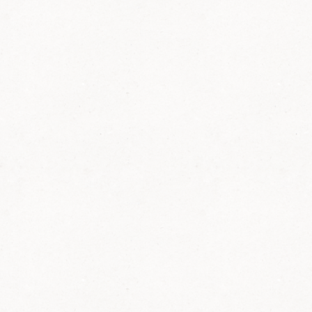
Neustadt geführt werden und 9 verschiedenen
Regionen zugeteilt sind. Um eine bessere
Kommunikation zwischen den Gebietsvereinen
und dem Hauptverein zu ermöglichen, werden
diese durch einen Obmann vertreten, der durch
die Wahl auch dem Hauptvorstand angehört.
Die Region Süd ist mit 31 Mitgliedsvereinen die
größte innerhalb dieser Organisationsstruktur.
Wir gratulieren Arno zur Wahl und freuen
uns, durch ihn einen direkten Draht zum
Hauptvorstand zu haben.