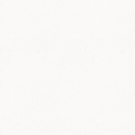
(2. Vors.), Else Mathilde Albrecht, Roland
Albrecht, Brigitte Laubersheimer, Peter Höfer,
Anneliese Götz, Arno Kern (Vorstand
Wandern), Gerhard Reddmann (1. Vors.)
vorne: Emma Zimpelmann
Aktion