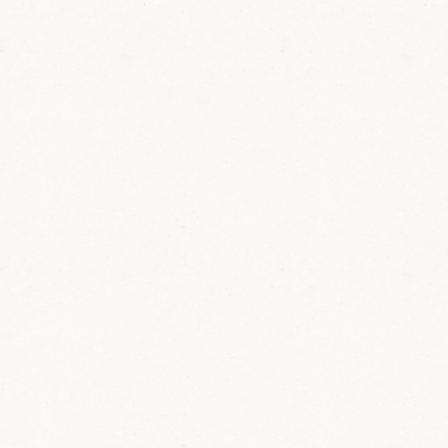
durch die Altstadt bis zum
Wanderheim. 5 Mitglieder
wanderten mit und es wurden
Spenden gesammelt in Höhe von
insgesamt von
1240
Euro (Christa
Brück 800 €, Hans Wünschel 140 €
und Maria Kern 300 €.) Wir
bedanken uns nochmals bei allen,
die diese Aktion unterstützt haben.