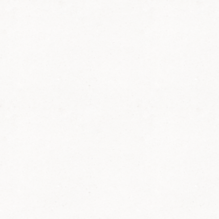
"Wandern
für den
Dom"
Auch der Pfälzerwald-Verein
Bellheim schloss sich der Aktion
"Wandern für den Dom" an. Die
Tour führte 23 km auf dem
Jakobsweg vom Domplatz durch
die Rheinauen bis zum Bahnhof
Lingenfeld, mit der Bahn bis
Germersheim, vom Bahnhof aus