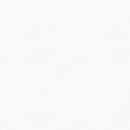
Bei frühlingshaften Temperaturen und unter
reger Teilnahme der Mitglieder des
Pfälzerwald-Vereins wurde die am Wanderweg
„Großer Bellheimer“ gelegene Waldlaube am
Samstag ihrer Bestimmung übergeben. Als
Gäste begrüßte der 1. Vorsitzende Gerhard
Reddmann den Verbandsbürgermeister Gerald
Job sowie Günther Andt, Hauptwanderwart
vom Pfälzerwald-Hauptverein. Arno Kern,
Vorstand Wandern, informierte über den
Werdegang der Waldlaube von der Idee über