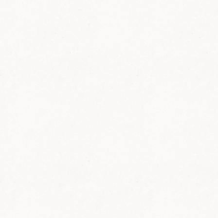
(
nachhaltig
errichtet in Eigenarbeit
anlässlich
des 50jährigen Jubiläums)