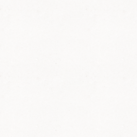
April 1973 gegründet.
Wir
zählen,
Stand 07/2026,
230
Mitglieder.
Es herrscht ein freundschaft-
und kameradschaftliches
Miteinander.
Gäste sind bei uns immer
willkommen!
Wir treten ein für:
- eine natürliche Umwelt und Artenvielfalt
- den Erhalt des Pfälzerwaldes sowie