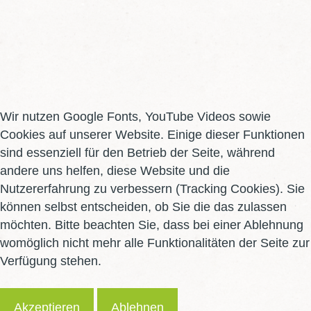
Gadinger sowie Alfred Weiß, der im Laufe
des Abends alle Anwesenden mit einem
langen, kurzweiligen „Pälzer Gedicht“
überraschte und dafür großen Applaus
erntete.
Für 50 Jahre wurden geehrt die
Wir nutzen Google Fonts, YouTube Videos sowie
Gründungsmitglieder Roland und Else
Cookies auf unserer Website. Einige dieser Funktionen
Mathilde Albrecht, Peter Höfer, Brigitte
sind essenziell für den Betrieb der Seite, während
Laubersheimer, Monika Schmitteckert
andere uns helfen, diese Website und die
und der Ehrenvorsitzende des Vereins,
Nutzererfahrung zu verbessern (Tracking Cookies). Sie
Kurt Zimmermann, sowie Ottmar
können selbst entscheiden, ob Sie die das zulassen
Garrecht, Anneliese Götz, Alwin Haag
möchten. Bitte beachten Sie, dass bei einer Ablehnung
und Emma Zimpelmann, die ebenso im
womöglich nicht mehr alle Funktionalitäten der Seite zur
Gründungsjahr 1973 dem Verein
Verfügung stehen.
beigetreten sind.
Akzeptieren
Ablehnen