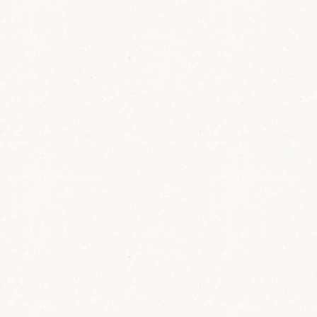
Arno Kern zum
Obmann gewählt
Am 27. Oktober wurde
Arno Kern, Vorstand
Wandern des PWV Bellheim, durch die
Mitgliederversammlung der Region Süd des
Pfälzerwald-Vereins einstimmig zum Obmann
gewählt.
Der Pfälzerwald-Verein besteht aus 185
eigenständigen Einzelvereinen (z.B. Bellheim),
die alle unter dem Dach des Hauptvereins in