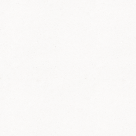
die Entstehung und Fertigstellung der komplett
in Eigenarbeit aus Altholz erbauten Wald-
Raststätte am Neuen Haus. Stilecht und
heimatverbunden rezitierte er das
Frühlingsgedicht „Vum April un Mai“ vom
Bellemer Heiner. Mit Beifall und großer
positiver Resonanz von Gerald Job und
Günther Andt wurde die kleine Feier gemäß
dem Motto des Pfälzerwald-Vereins „Raum
zum Abhängen“ in gemütlicher Runde mit
Schorle, regionalen Sticks und Brezeln
abgerundet.