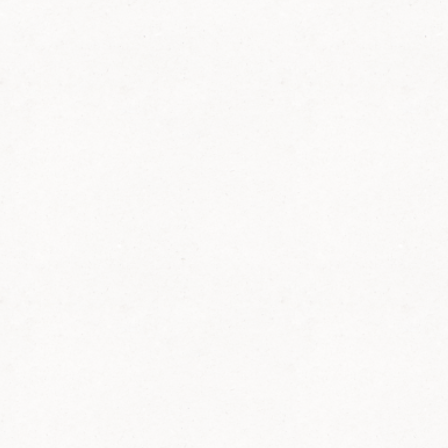
Erhalt und Instandsetzung der
Wanderwege
- den Erhalt der Pfälzerwald-Hütten
Haben wir Ihr Interesse geweckt ?
Dann sprechen Sie uns einfach bei den
Veranstaltungen an, senden Sie eine E-Mail
an
pwv-bellheim-online@web.de
oder
erkundigen Sie sich telefonisch bei
Mitgliedern des Vorstandteams (siehe auch
KONTAKT
).