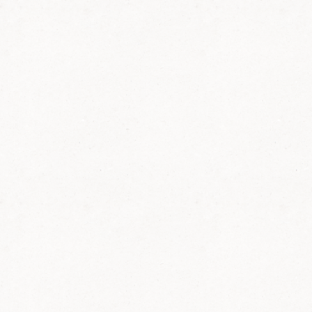
Ehrungen
des PWV
Bellheim
Anlässlich des
Sommerfestes im
Jubiläumsjahr des Pfälzerwald-Vereins
Bellheim wurden 19 Mitglieder geehrt:
für 25 Jahre Mitgliedschaft waren dies
Rudi Becker, Anni Keber, Rudi Kopf,
Anneliese Meckler, Christa Preissler,
Helmut Preissler und Konstanze
Schlichting.
Für 40 Jahre wurden geehrt Peter