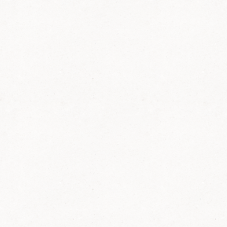
Über
uns,
die
Ortsgruppe
Bellheim
Unsere Ortsgruppe wurde am 7.