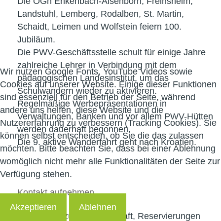
Die OGn Enkenbach-Alsenborn, Freinsheim,
Landstuhl, Lemberg, Rodalben, St. Martin,
Schaidt, Leimen und Wolfstein feiern 100.
Jubiläum.
Die PWV-Geschäftsstelle schult für einige Jahre
zahlreiche Lehrer in Verbindung mit dem
Wir nutzen Google Fonts, YouTube Videos sowie
pädagogischen Landesinstitut, um das
Cookies auf unserer Website. Einige dieser Funktionen
Schulwandern wieder zu aktivieren.
sind essenziell für den Betrieb der Seite, während
Regelmäßige Werbepräsentationen in
andere uns helfen, diese Website und die
Verwaltungen, Banken und vor allem PWV-Hütten
Nutzererfahrung zu verbessern (Tracking Cookies). Sie
werden dauerhaft begonnen.
können selbst entscheiden, ob Sie die das zulassen
Die 9. aktive Wanderfahrt geht nach Kroatien.
möchten. Bitte beachten Sie, dass bei einer Ablehnung
womöglich nicht mehr alle Funktionalitäten der Seite zur
Verfügung stehen.
Kontakt
aufnehmen
Akzeptieren
Ablehnen
Für Fragen zur Mitgliedschaft, Reservierungen