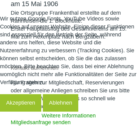
am 15 Mai 1906
Die Ortsgruppe Frankenthal erstellte auf dem
Wir nutzen Google Fonts, YouTube Videos sowie
Rahnfelsen die 1. Blockhütte.
Cookies auf unserer Website. Einige dieser Funktionen
Erster Hauptausflug des Gesamtvereins am 15.
sind essenziell für den Betrieb der Seite, während
Mai zum Hexenplatz nach Bergzabern.
andere uns helfen, diese Website und die
Nutzererfahrung zu verbessern (Tracking Cookies). Sie
können selbst entscheiden, ob Sie die das zulassen
möchten. Bitte beachten Sie, dass bei einer Ablehnung
Kontakt
aufnehmen
womöglich nicht mehr alle Funktionalitäten der Seite zur
Verfügung stehen.
Für Fragen zur Mitgliedschaft, Reservierungen
oder allgemeine Anliegen schreiben Sie uns bitte
eine E‑Mail. Wir melden uns so schnell wie
Akzeptieren
Ablehnen
möglich zurück.
Weitere Informationen
Mitgliedsanfrage senden