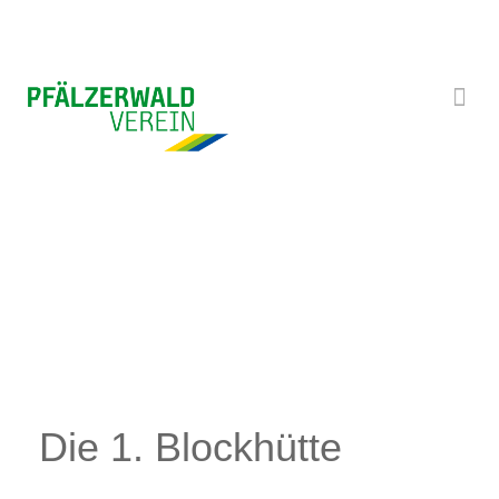
Startseite
/
Über uns
/
Historie
/
Die 1. Blockhütte
Die
1.
Blockhütte